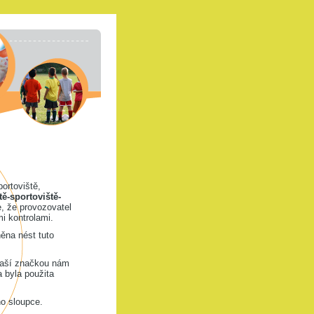
portoviště,
tě-sportoviště-
, že provozovatel
i kontrolami.
ěna nést tuto
naší značkou nám
a byla použita
ho sloupce.