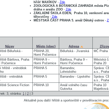
hřišť MAXÍKOV
-
Zde
.
ZOOLOGICKÁ A BOTANICKÁ ZAHRADA města Plz
dráha v areálu ZOO
-
Zde
.
ZÁKLADNÍ ŠKOLA EDEN,
Praha 10,
venkovní are
tělocvičny
-
Zde
.
MĚSTSKÁ ČÁST PRAHA 5
,
areál Dětský ostrov
-
Z
Název
Město (obec)
Adresa
Zřizov
řiště Běluňská -
PRAHA 20,
Běluňská - Jívanská
MČ Praha 
á
Horní Počernice
řiště Bártlova, Praha
PRAHA 9 –
Bártlova, Praha 9 –
Městská č
í Počernice
Horní Počernice
Horní Počernice
Praha 20
 hřiště - vnitroblok
PRAHA 5
Barrandov,
Správa: 
ého
Lohniského
a.s., Prah
iště - vnitroblok
PRAHA 5
Barrandov - Lipského
Správa: 
o
a.s., Prah
řiště Science Fiction
PRAHA 10
Areál volného času
Praha 10
Gutovka
Majetková 
nek: 3, stránka:
1
|
2
| 3
Aktuálně jsou další hřiště a sportoviště v prověřovacím pro