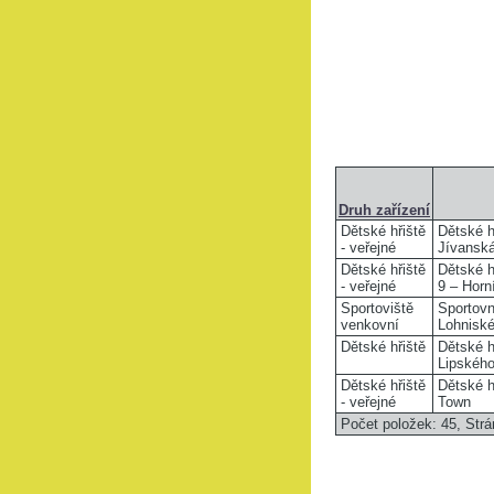
Druh zařízení
Dětské hřiště
Dětské h
- veřejné
Jívansk
Dětské hřiště
Dětské h
- veřejné
9 – Horn
Sportoviště
Sportovní
venkovní
Lohnisk
Dětské hřiště
Dětské hř
Lipskéh
Dětské hřiště
Dětské h
- veřejné
Town
Počet položek: 45,
Strá