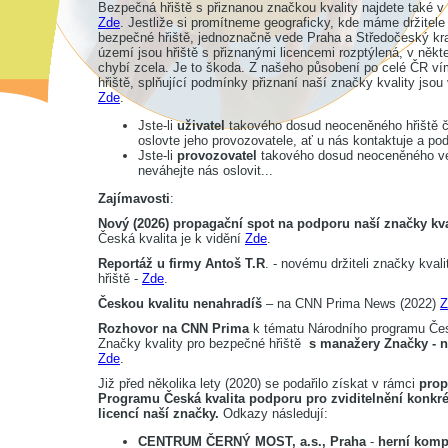
Bezpečná hřiště s přiznanou značkou kvality najdete také 
Zde
. Jestliže si promítneme geograficky, kde máme držitele
bezpečné hřiště, jednoznačně vede Praha a Středočeský kra
území jsou hřiště s přiznanými licencemi rozptýlená, v někt
chybí zcela. Je to škoda. Z našeho působení po celé ČR v
hřiště, splňující podmínky přiznaní naší značky kvality jsou
Zde
.
Jste-li
uživatel
takového dosud neoceněného hřiště či
oslovte jeho provozovatele, ať u nás kontaktuje a pod
Jste-li
provozovatel
takového dosud neoceněného veř
neváhejte nás oslovit...
Zajímavosti
:
Nový (2026) propagační spot na podporu naší značky kva
Česká kvalita je k vidění
Zde
.
Reportáž u firmy Antoš T.R
. - novému držiteli značky kval
hřiště -
Zde
.
Českou kvalitu nenahradíš
– na CNN Prima News (2022)
Z
Rozhovor na CNN Prima
k tématu Národního programu Čes
Značky kvality pro bezpečné hřiště
s manažery Značky - 
Zde
.
Již před několika lety (2020) se podařilo získat v rámci
prop
Programu Česká kvalita podporu pro zviditelnění konkré
licencí naší značky.
Odkazy následují:
CENTRUM ČERNÝ MOST, a.s., Praha
-
herní komp