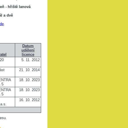
eň -
hřiště lanová
ál a dvě
de
.
Datum
udělení
atel
licence
20
5. 11. 2012
ást
21. 10. 2014
CENTRA
18. 10. 2023
a 5
CENTRA
18. 10. 2023
a 5
16. 10. 2012
a.s.
cesu.