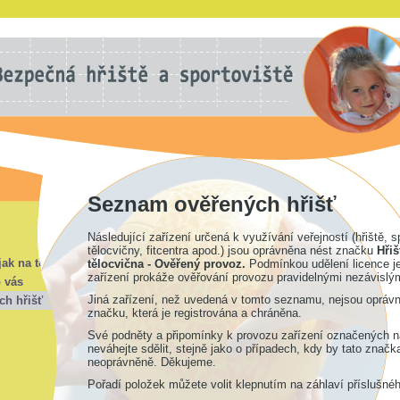
Seznam ověřených hřišť
Následující zařízení určená k využívání veřejností (hřiště, s
tělocvičny, fitcentra apod.) jsou oprávněna nést značku
Hřiš
jak na to?
tělocvična - Ověřený provoz.
Podmínkou udělení licence je
zařízení prokáže ověřování provozu pravidelnými nezávislým
o vás
Jiná zařízení, než uvedená v tomto seznamu, nejsou oprávn
ch hřišť
značku, která je registrována a chráněna.
Své podněty a připomínky k provozu zařízení označených 
neváhejte sdělit, stejně jako o případech, kdy by tato značk
neoprávněně. Děkujeme.
Pořadí položek můžete volit klepnutím na záhlaví příslušné