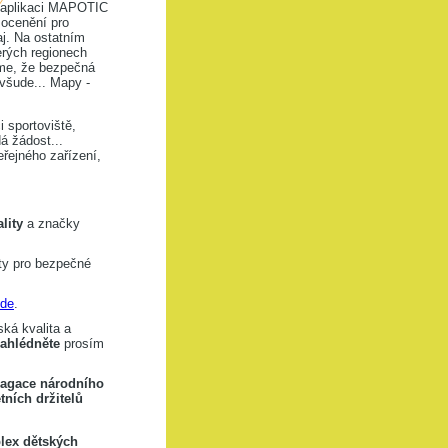
v aplikaci MAPOTIC
 ocenění pro
j. Na ostatním
erých regionech
íme, že bezpečná
 všude... Mapy -
 sportoviště,
á žádost...
ejného zařízení,
lity
a značky
ity pro bezpečné
de
.
ká kvalita a
nahlédněte
prosím
agace národního
tních držitelů
lex dětských