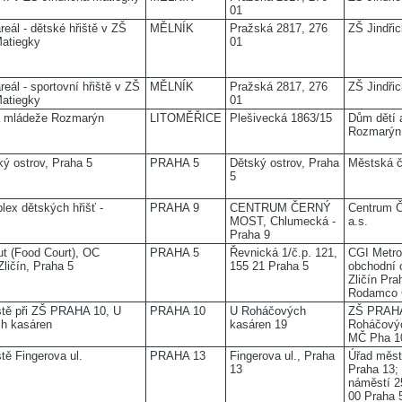
01
reál - dětské hřiště v ZŠ
MĚLNÍK
Pražská 2817, 276
ZŠ Jindři
Matiegky
01
eál - sportovní hřiště v ZŠ
MĚLNÍK
Pražská 2817, 276
ZŠ Jindři
Matiegky
01
a mládeže Rozmarýn
LITOMĚŘICE
Plešivecká 1863/15
Dům dětí 
Rozmarýn
ký ostrov, Praha 5
PRAHA 5
Dětský ostrov, Praha
Městská č
5
lex dětských hřišť -
PRAHA 9
CENTRUM ČERNÝ
Centrum Č
MOST, Chlumecká -
a.s.
Praha 9
t (Food Court), OC
PRAHA 5
Řevnická 1/č.p. 121,
CGI Metrop
Zličín, Praha 5
155 21 Praha 5
obchodní 
Zličín Pra
Rodamco Č
ště při ZŠ PRAHA 10, U
PRAHA 10
U Roháčových
ZŠ PRAHA
h kasáren
kasáren 19
Roháčovýc
MČ Pha 1
tě Fingerova ul.
PRAHA 13
Fingerova ul., Praha
Úřad měst
13
Praha 13;
náměstí 2
00 Praha 