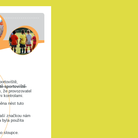
portoviště,
tě-sportoviště-
, že provozovatel
i kontrolami.
ěna nést tuto
naší značkou nám
a byla použita
ho sloupce.