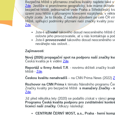
Bezpečná hřiště s přiznanou značkou kvality najdete také 
Zde
. Jestliže si promítneme geograficky, kde máme držitele
bezpečné hřiště, jednoznačně vede Praha a Středočeský kra
území jsou hřiště s přiznanými licencemi rozptýlená, v někt
chybí zcela. Je to škoda. Z našeho působení po celé ČR v
hřiště, splňující podmínky přiznaní naší značky kvality jsou
Zde
.
Jste-li
uživatel
takového dosud neoceněného hřiště či
oslovte jeho provozovatele, ať u nás kontaktuje a pod
Jste-li
provozovatel
takového dosud neoceněného veř
neváhejte nás oslovit...
Zajímavosti
:
Nový (2026) propagační spot na podporu naší značky kva
Česká kvalita je k vidění
Zde
.
Reportáž u firmy Antoš T.R
. - novému držiteli značky kval
hřiště -
Zde
.
Českou kvalitu nenahradíš
– na CNN Prima News (2022)
Z
Rozhovor na CNN Prima
k tématu Národního programu Čes
Značky kvality pro bezpečné hřiště
s manažery Značky - 
Zde
.
Již před několika lety (2020) se podařilo získat v rámci
prop
Programu Česká kvalita podporu pro zviditelnění konkré
licencí naší značky.
Odkazy následují:
CENTRUM ČERNÝ MOST, a.s., Praha
-
herní komp