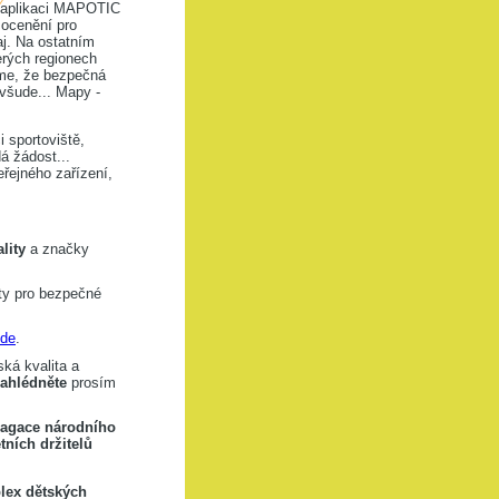
v aplikaci MAPOTIC
 ocenění pro
j. Na ostatním
erých regionech
íme, že bezpečná
 všude... Mapy -
 sportoviště,
á žádost...
ejného zařízení,
lity
a značky
ity pro bezpečné
de
.
ká kvalita a
nahlédněte
prosím
agace národního
tních držitelů
lex dětských