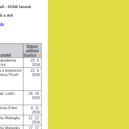
eň -
hřiště lanová
ál a dvě
de
.
Datum
udělení
zovatel
licence
 akademie
23. 5.
cká
2016
á a botanická
22. 6.
ěsta Plzeň
2016
ad, Lodín
18. 10.
2016
škola Eden,
8. 11.
2016
cha Matiegky
12. 12.
2016
cha Matiegky
12. 12.