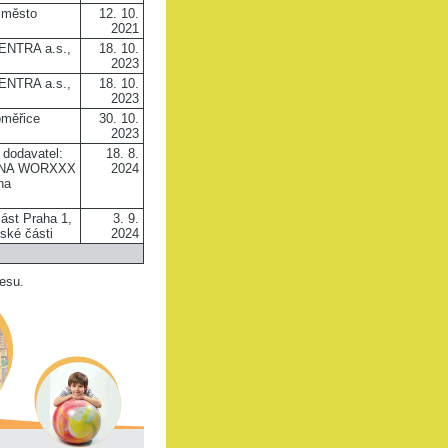
í město
12. 10.
2021
ENTRA a.s.,
18. 10.
2023
ENTRA a.s.,
18. 10.
2023
oměřice
30. 10.
2023
 dodavatel:
18. 8.
NA WORXXX
2024
aha
ást Praha 1,
3. 9.
ské části
2024
cesu.