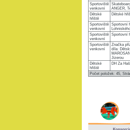
Sportoviště
Skateboard
venkovní
ANGER, Te
Dětské
Dětské hřiš
hřiště
Sportoviště
Sportovní h
venkovní
Lohniskéh
Sportoviště
Sportovní 
venkovní
Sportoviště
Značka při
venkovní
díla: Děts
MAROSANA
Jizerou
Dětské
DH Za Haš
hřiště
Počet položek: 45,
Strá
Konsorci