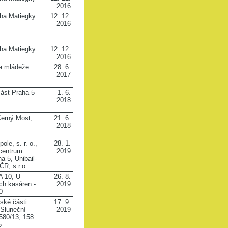
2016
cha Matiegky
12. 12.
2016
cha Matiegky
12. 12.
2016
a mládeže
28. 6.
2017
ást Praha 5
1. 6.
2018
erný Most,
21. 6.
2018
ole, s. r. o.,
28. 1.
centrum
2019
ha 5, Unibail-
R, s.r.o.
 10, U
26. 8.
h kasáren -
2019
0
ské části
17. 9.
 Sluneční
2019
580/13, 158
5