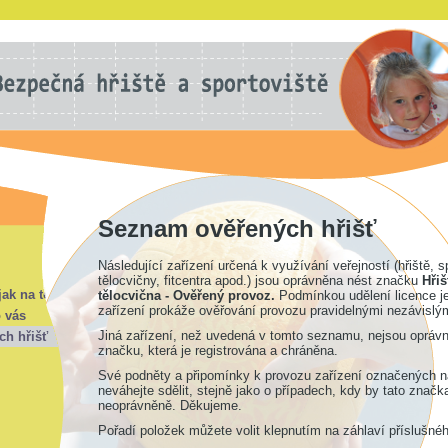
Seznam ověřených hřišť
Následující zařízení určená k využívání veřejností (hřiště, s
tělocvičny, fitcentra apod.) jsou oprávněna nést značku
Hřiš
jak na to?
tělocvična - Ověřený provoz.
Podmínkou udělení licence je
zařízení prokáže ověřování provozu pravidelnými nezávislým
o vás
Jiná zařízení, než uvedená v tomto seznamu, nejsou oprávn
ch hřišť
značku, která je registrována a chráněna.
Své podněty a připomínky k provozu zařízení označených 
neváhejte sdělit, stejně jako o případech, kdy by tato značk
neoprávněně. Děkujeme.
Pořadí položek můžete volit klepnutím na záhlaví příslušné