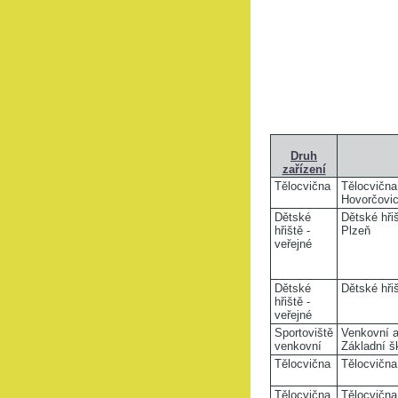
Druh
zařízení
Tělocvična
Tělocvičn
Hovorčovi
Dětské
Dětské hři
hřiště -
Plzeň
veřejné
Dětské
Dětské hři
hřiště -
veřejné
Sportoviště
Venkovní a
venkovní
Základní š
Tělocvična
Tělocvična
Tělocvična
Tělocvična