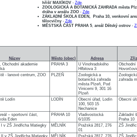
hřišť MAXÍKOV
-
Zde
.
ZOOLOGICKÁ A BOTANICKÁ ZAHRADA města Plz
dráha v areálu ZOO
-
Zde
.
ZÁKLADNÍ ŠKOLA EDEN,
Praha 10,
venkovní are
tělocvičny
-
Zde
.
MĚSTSKÁ ČÁST PRAHA 5
,
areál Dětský ostrov
-
Z
Název
Město (obec)
Adresa
Zři
a, Obchodní akademie
PRAHA 3
U Vinohradského
Obchodní
cká
Hřbitova 3
Hovorčovi
ště - lanové centrum, ZOO
PLZEŇ
Zoologická a
Zoologick
botanická zahrada
zahrada m
města Plzeň, Pod
Vinicemi 9, 301 16
Plzeň
ště Lodín
LODÍN
Obecní úřad, Lodín
Obecní úř
100, 503 15
Nechanice
reál – sportovní část,
PRAHA 10
Vladivostocká
Základní 
kola Eden
6/1035
Praha 10
 I v ZŠ Jindřicha Matiegky
MĚLNÍK
Pražská 2817, 276
ZŠ Jindři
01
 II v ZŠ Jindřicha Matiegky
MĚLNÍK
Pražská 2817, 276
ZŠ Jindři