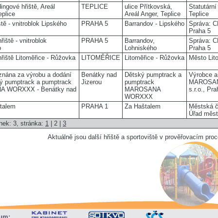
ingové hřiště, Areál
TEPLICE
ulice Přítkovská,
Statutárn
plice
Areál Anger, Teplice
Teplice
tě - vnitroblok Lipského
PRAHA 5
Barrandov - Lipského
Správa: C
Praha 5
řiště - vnitroblok
PRAHA 5
Barrandov,
Správa: C
o
Lohniského
Praha 5
hřiště Litoměřice - Růžovka
LITOMĚŘICE
Litoměřice - Růžovka
Město Lit
znána za výrobu a dodání
Benátky nad
Dětský pumptrack a
Výrobce a
ký pumptrack a pumptrack
Jizerou
pumptrack
MAROSA
 WORXXX - Benátky nad
MAROSANA
s.r.o., Pr
WORXXX
talem
PRAHA 1
Za Haštalem
Městská č
Úřad měst
nek: 3, stránka:
1
| 2 |
3
Aktuálně jsou další hřiště a sportoviště v prověřovacím pro
um: