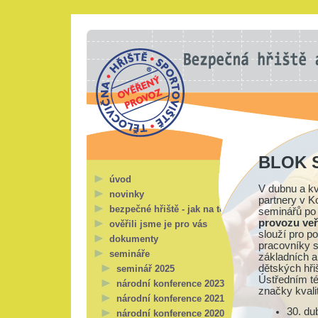
BLOK 
úvod
V dubnu a kv
novinky
partnery v K
bezpečné hřiště - jak na to?
seminářů po
provozu veř
ověřili jsme je pro vás
slouží pro p
dokumenty
pracovníky s
semináře
základních a
dětských hři
seminář 2025
Ústředním t
národní konference 2023
značky kvali
národní konference 2021
30. du
národní konference 2020