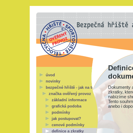
Definic
dokum
úvod
novinky
Dokumenty a 
bezpečné hřiště - jak na to?
zkratky, kte
značka ověřený provoz
nabízíme shr
základní informace
Tento souhrn
grafická podoba
anebo i dopo
podmínky
jak postupovat?
cenové podmínky
definice a zkratky